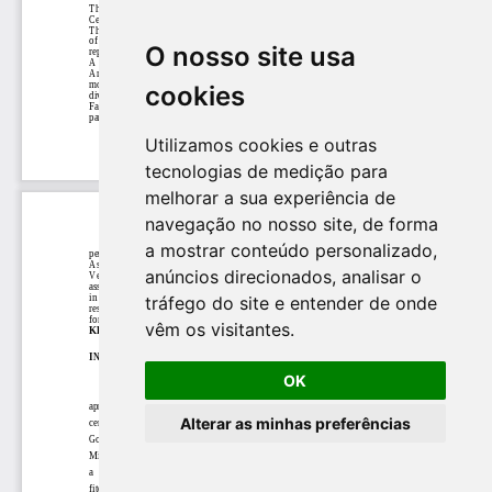
O nosso site usa
O nosso site usa
cookies
cookies
Utilizamos cookies e outras
Utilizamos cookies e outras
tecnologias de medição para
tecnologias de medição para
melhorar a sua experiência de
melhorar a sua experiência de
navegação no nosso site, de forma
navegação no nosso site, de forma
a mostrar conteúdo personalizado,
a mostrar conteúdo personalizado,
anúncios direcionados, analisar o
anúncios direcionados, analisar o
tráfego do site e entender de onde
tráfego do site e entender de onde
vêm os visitantes.
vêm os visitantes.
OK
OK
Alterar as minhas preferências
Alterar as minhas preferências