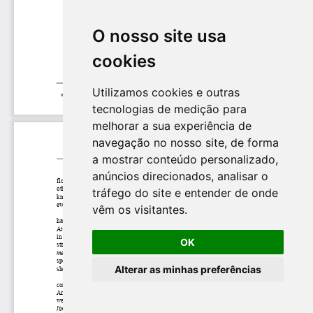
O nosso site usa
O nosso site usa
cookies
cookies
Utilizamos cookies e outras
Utilizamos cookies e outras
tecnologias de medição para
tecnologias de medição para
melhorar a sua experiência de
melhorar a sua experiência de
navegação no nosso site, de forma
navegação no nosso site, de forma
a mostrar conteúdo personalizado,
a mostrar conteúdo personalizado,
anúncios direcionados, analisar o
anúncios direcionados, analisar o
tráfego do site e entender de onde
tráfego do site e entender de onde
vêm os visitantes.
vêm os visitantes.
OK
OK
Alterar as minhas preferências
Alterar as minhas preferências