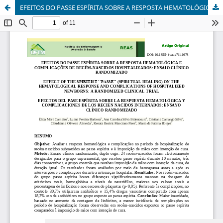
EFEITOS DO PASSE ESPÍRITA SOBRE A RESPOSTA HEMATOLÓGICA E COMPLICAÇÕES EM RECÉM-NASCIDOS HOSPITALIZADOS