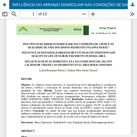
INFLUÊNCIA DO ARRANJO DOMICILIAR NAS CONDIÇÕES DE SAÚDE E NA QUALIDADE DE VIDA DOS IDOSOS RESIDENTES NA ZONA RURAL