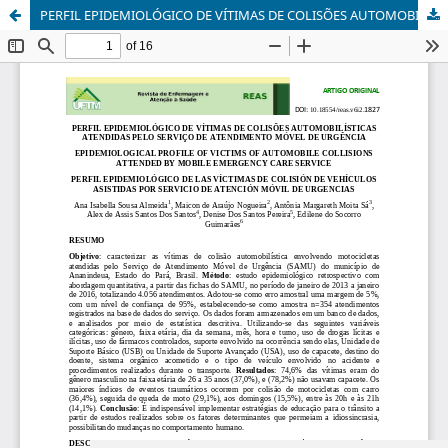
PERFIL EPIDEMIOLÓGICO DE VÍTIMAS DE COLISÕES AUTOMOBILÍSTICAS ATENDIDOS PELO SERVIÇO DE ATENDIMENTO MÓVEL DE URGÊNCIA