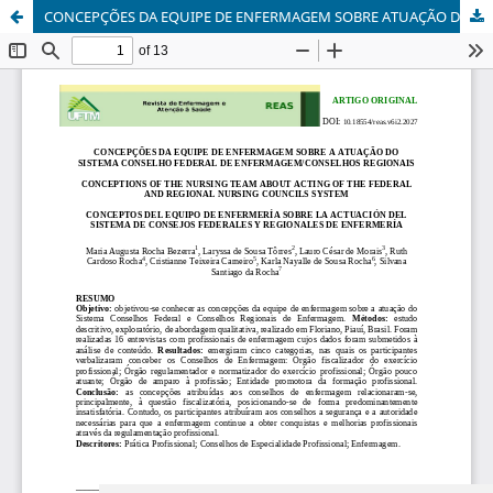
CONCEPÇÕES DA EQUIPE DE ENFERMAGEM SOBRE ATUAÇÃO DO SISTEMA CONSELHO FEDERAL DE ENFERMAGEM/CONSELHOS REGIONAIS