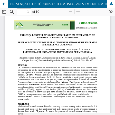
PRESENÇA DE DISTÚRBIOS OSTEOMUSCULARES EM ENFERMEIROS DE UNIDADES DE PRONTO ATENDIMENTO