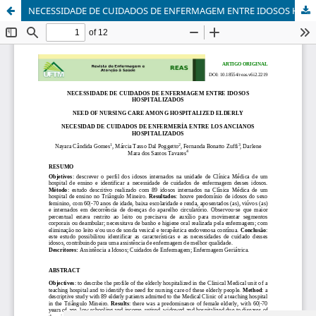
NECESSIDADE DE CUIDADOS DE ENFERMAGEM ENTRE IDOSOS HOSPITALIZADOS