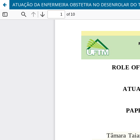
ATUAÇÃO DA ENFERMEIRA OBSTETRA NO DESENROLAR DO T