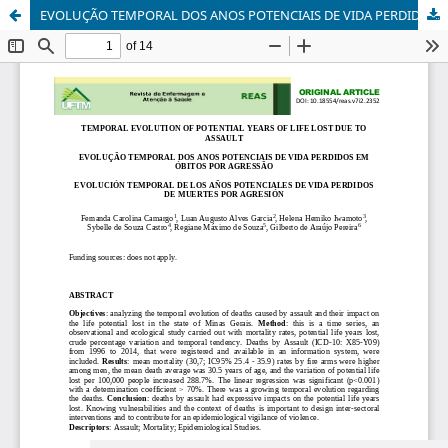
EVOLUÇÃO TEMPORAL DOS ANOS POTENCIAIS DE VIDA PERDIDOS EM ÓBITOS POR AGRESSÃO