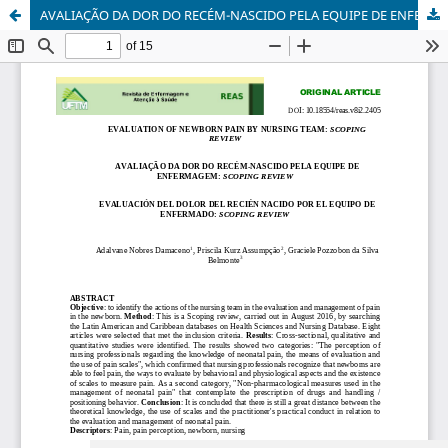
AVALIAÇÃO DA DOR DO RECÉM-NASCIDO PELA EQUIPE DE ENFERMAGEM: SCOPING REVIEW