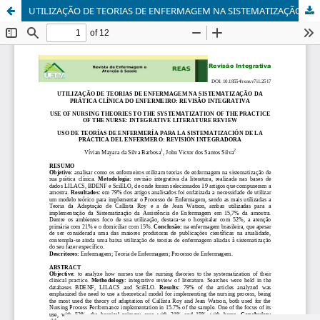
UTILIZAÇÃO DE TEORIAS DE ENFERMAGEM NA SISTEMATIZAÇÃO DA PRÁTICA CLÍNICA DO ENFERMEIRO: REVISÃO INTEGRATIVA