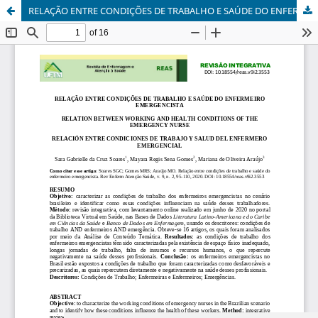
RELAÇÃO ENTRE CONDIÇÕES DE TRABALHO E SAÚDE DO ENFERMEIRO EMERGENCISTA