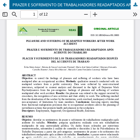
PRAZER E SOFRIMENTO DE TRABALHADORES READAPTADOS APÓS ACIDENTE DO TRABALHO