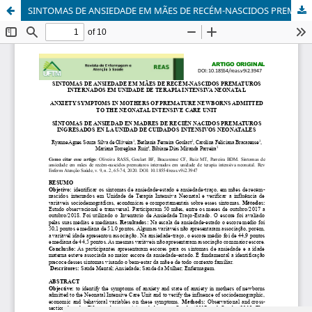
SINTOMAS DE ANSIEDADE EM MÃES DE RECÉM-NASCIDOS PREMATUROS INTERNADOS EM UNIDADE DE TERAPIA INTENSIVA NEONATAL