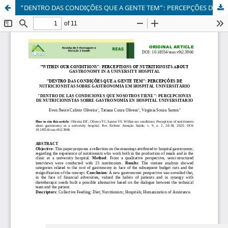
“DENTRO DAS CONDIÇÕES QUE A GENTE TEM”: PERCEPÇÕES DE NUTRICIONISTAS SOBRE GASTRONOMIA EM HOSPITAL UNIVERSITÁRIO