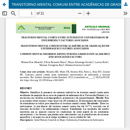
TRANSTORNO MENTAL COMUM ENTRE ACADÊMICAS DE GRADUAÇÃO EM ENFERMAGEM E FATORES ASSOCIADOS