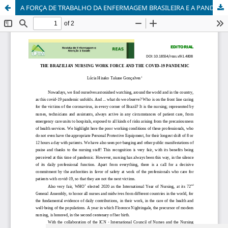
A FORÇA DE TRABALHO DA ENFERMAGEM BRASILEIRA E A PANDEMIA DO COVID-19