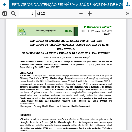
PRINCÍPIOS DA ATENÇÃO PRIMÁRIA À SAÚDE NOS DIAS DE HOJE: UMA REVISÃO