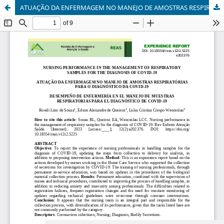
ATUAÇÃO DA ENFERMAGEM NO MANEJO DE AMOSTRAS RESPIRATÓRIAS PARA O DIAGNÓSTICO DA COVID-19