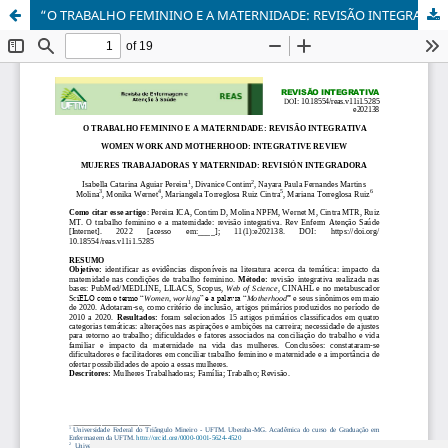
“O TRABALHO FEMININO E A MATERNIDADE: REVISÃO INTEGRATIVA”