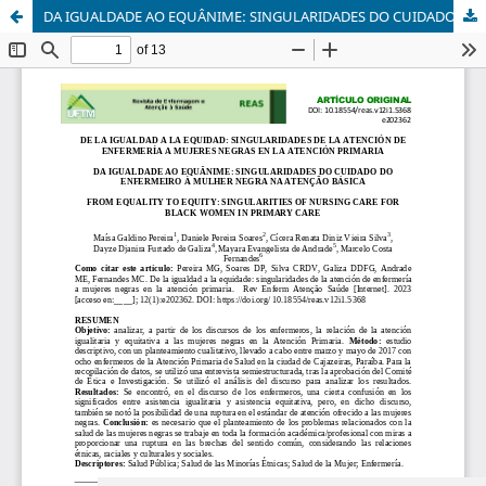
DA IGUALDADE AO EQUÂNIME: SINGULARIDADES DO CUIDADO DO ENFERMEIRO À MULHER NEGRA NA ATENÇÃO BÁSICA