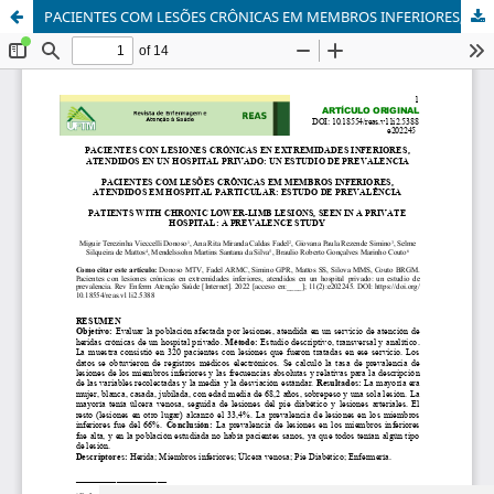
PACIENTES COM LESÕES CRÔNICAS EM MEMBROS INFERIORES, ATENDIDOS EM HOSPITAL PARTICULAR: ESTUDO DE PREVALÊNCIA