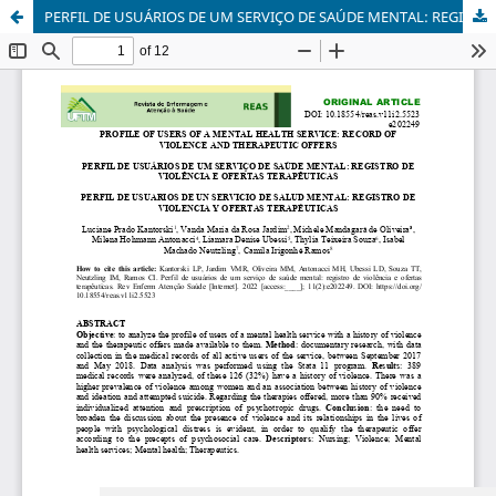
PERFIL DE USUÁRIOS DE UM SERVIÇO DE SAÚDE MENTAL: REGISTRO DE VIOLÊNCIA E OFERTAS TERAPÊUTICAS