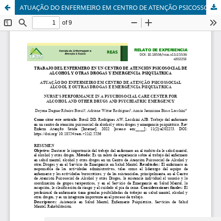
ATUAÇÃO DO ENFERMEIRO EM CENTRO DE ATENÇÃO PSICOSSOCIAL ÁLCOOL E OUTRAS DROGAS E EMERGÊNCIA PSIQUIÁTRICA