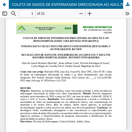
COLETA DE DADOS DE ENFERMAGEM DIRECIONADA AO ADULTO E AO IDOSO HOSPITALIZADO: UMA REVISÃO INTEGRATIVA