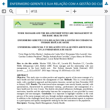
ENFERMEIRO GERENTE E SUA RELAÇÃO COM A GESTÃO DO CUIDADO NA UNIDADE BÁSICA DE SAÚDE