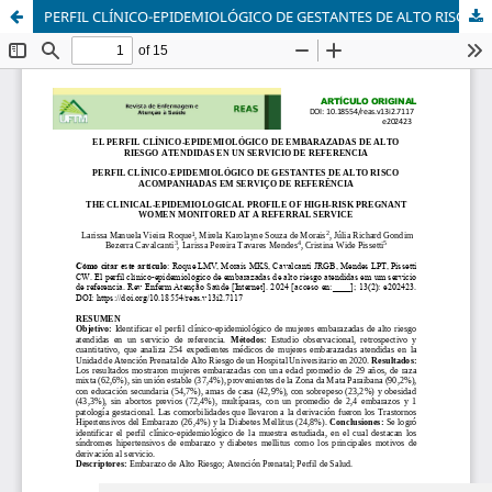
PERFIL CLÍNICO-EPIDEMIOLÓGICO DE GESTANTES DE ALTO RISCO ACOMPANHADAS EM SERVIÇO DE REFERÊNCIA