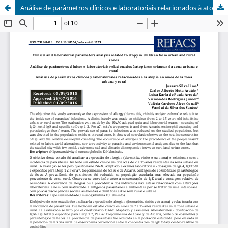
Análise de parâmetros clínicos e laboratoriais relacionados à atopia em crianças da zona urbana e rural