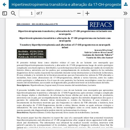
Hipertireotropinemia transitória e alteração da 17-OH-progesterona em lactente com neuropatia