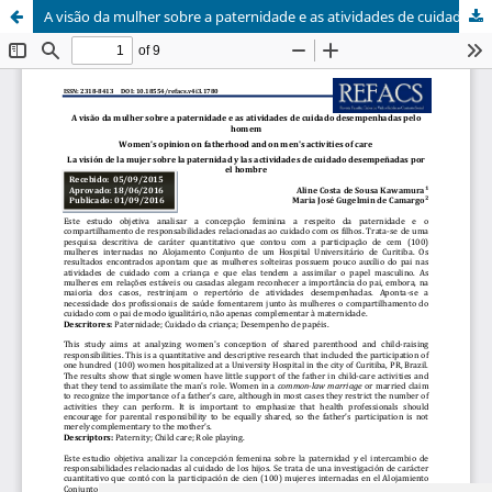
A visão da mulher sobre a paternidade e as atividades de cuidado desempenhadas pelo homem