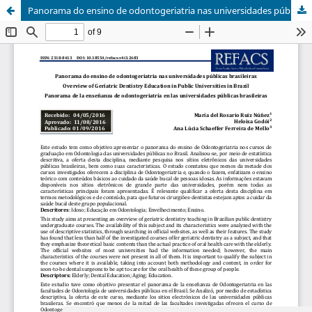
Panorama do ensino de odontogeriatria nas universidades públicas brasileiras.