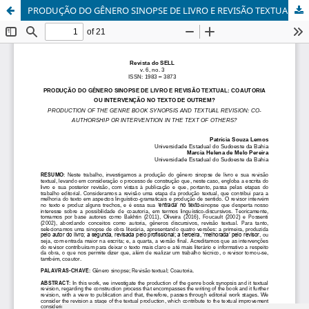
PRODUÇÃO DO GÊNERO SINOPSE DE LIVRO E REVISÃO TEXTUAL: COAUTORIA OU INTERVENÇÃO NO TEXTO DE OUTREM?