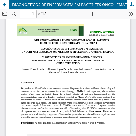
DIAGNÓSTICOS DE ENFERMAGEM EM PACIENTES ONCOHEMATOLÓGICOS SUBMETIDOS A TRATAMENTO QUIMIOTERÁPICO