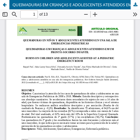
QUEIMADURAS EM CRIANÇAS E ADOLESCENTES ATENDIDOS EM UM PRONTO-SOCORRO INFANTIL