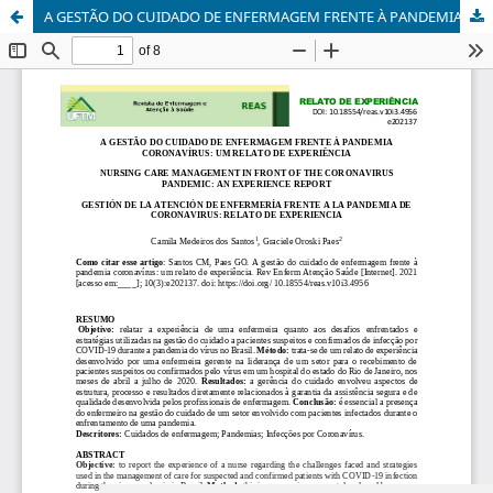
A GESTÃO DO CUIDADO DE ENFERMAGEM FRENTE À PANDEMIA CORONAVÍRUS: UM RELATO DE EXPERIÊNCIA