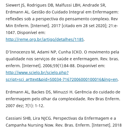
Siewert JS, Rodrigues DB, Malfussi LBH, Andrade SR,
Erdmann AL. Gestão do Cuidado Integral em Enfermagem:
reflexões sob a perspectiva do pensamento complexo. Rev
Min Enferm. [Internet]. 2017 [citado em 28 set 2020]; 21:e-
1047. Disponível em:
http://reme.org.br/artigo/detalhes/1185
.
D'Innocenzo M, Adami NP, Cunha ICKO. O movimento pela
qualidade nos serviços de saúde e enfermagem. Rev. bras.
enferm. [Internet]. 2006;59(1):84-88. Disponível em:
http://www.scielo.br/scielo.php?
script=sci_arttext&pid=S0034-71672006000100016&lng=en
.
Erdmann AL, Backes DS, Minuzzi H. Gerência do cuidado de
enfermagem pelo olhar da complexidade. Rev Bras Enferm.
2007 dez; 7(1): 1-12.
Cassiani SHB, Lira NJCG. Perspectivas da Enfermagem e a
Campanha Nursing Now. Rev. Bras. Enferm. [Internet]. 2018