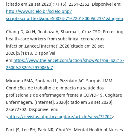
[citado em 28 set 2020]; 71 (5): 2351-2352. Disponível em:
http://www.scielo.br/scielo.php?
script=sci_arttext&pid=S0034-71672018000502351&lng=en
.
Chang D, Xu H, Reabaza A, Sharma L, Cruz CSD. Protecting
health-care workers from subclinical coronavirus
infection.Lancet.[Internet].2020[citado em 28 set
2020];8(1):13. Disponível
em:
https://www.thelancet.com/action/showPdf?pii=S2213-
2600%2820%2930066-7
Miranda FMA, Santana LL, Pizzolato AC, Sarquis LMM.
Condições de trabalho e o impacto na saúde dos
profissionais de enfermagem frente a COVID-19. Cogitare
Enfermagem. [Internet]. 2020[citado em 28 set 2020].
25:e72702. Disponível em:
<
https://revistas.ufpr.br/cogitare/article/view/72702
>.
Park JS, Lee EH, Park NR, Choi YH. Mental Health of Nurses