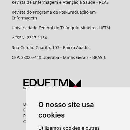
Revista de Enfermagem e Atenção à Saúde - REAS
Revista do Programa de Pós-Graduação em
Enfermagem
Universidade Federal do Triângulo Mineiro - UFTM
e-ISSN: 2317-1154
Rua Getúlio Guaritá, 107 - Bairro Abadia
CEP: 38025-440 Uberaba - Minas Gerais - BRASIL
O nosso site usa
Universidade Federal do Triângulo Mineiro
Editora UFTM
cookies
Rua Vigário Carlos, 100 - Bairro Abadia
CEP: 38025-350 - Uberaba/MG
Utilizamos cookies e outras