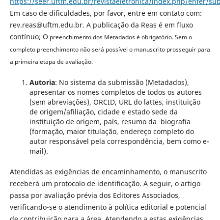
https://seer.uftm.edu.br/revistaeletronica/index.php/enfer/su
Em caso de dificuldades, por favor, entre em contato com:
rev.reas@uftm.edu.br. A publicação da Reas é em fluxo
contínuo; O
preenchimento dos Metadados é obrigatório. Sem o
completo preenchimento não será possível o manuscrito prosseguir para
a primeira etapa de avaliação.
Autoria
: No sistema da submissão (Metadados),
apresentar os nomes completos de todos os autores
(sem abreviações), ORCID, URL do lattes, instituição
de origem/afiliação, cidade e estado sede da
instituição de origem, país, resumo da biografia
(formação, maior titulação, endereço completo do
autor responsável pela correspondência, bem como e-
mail).
Atendidas as exigências de encaminhamento, o manuscrito
receberá um protocolo de identificação. A seguir, o artigo
passa por avaliação prévia dos Editores Associados,
verificando-se o atendimento à política editorial e potencial
de contribuição para a área. Atendendo a estas exigências,