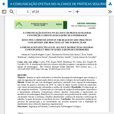
A COMUNICAÇÃO EFETIVA NO ALCANCE DE PRÁTICAS SEGURAS: CONCEPÇÕES E PRÁTICAS