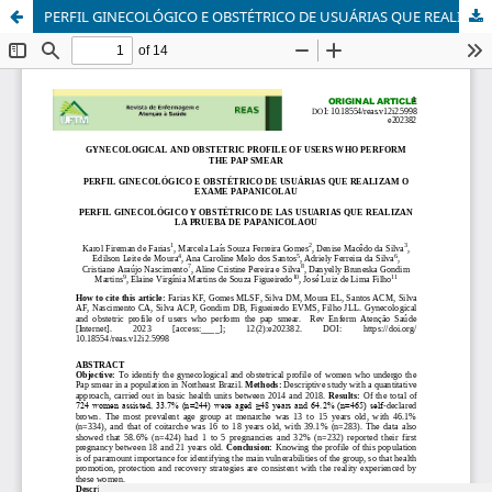
PERFIL GINECOLÓGICO E OBSTÉTRICO DE USUÁRIAS QUE REALIZAM O EXAME PAPANICOLAU