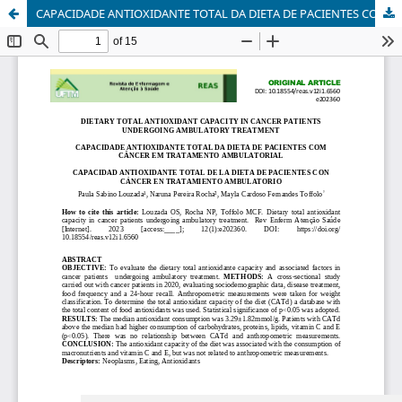
CAPACIDADE ANTIOXIDANTE TOTAL DA DIETA DE PACIENTES COM CÂNCER EM TRATAMENTO AMBULATORIAL