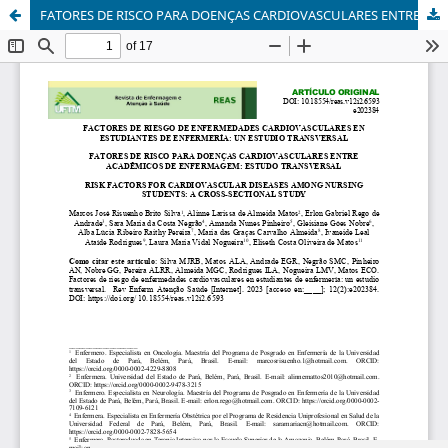
FATORES DE RISCO PARA DOENÇAS CARDIOVASCULARES ENTRE ACADÊMICOS DE ENFERMAGEM: ESTUDO TRANSVERSAL