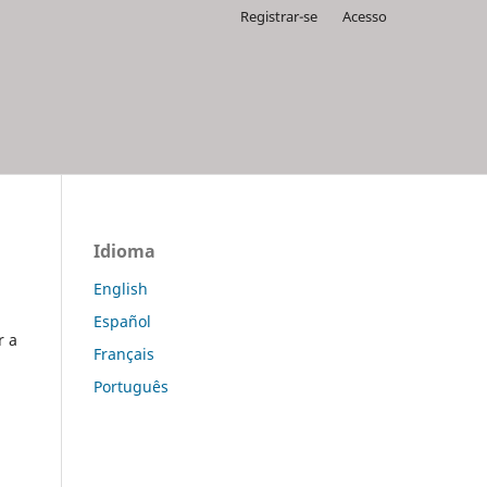
Registrar-se
Acesso
Idioma
English
Español
r a
Français
Português