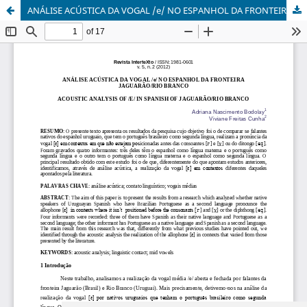
ANÁLISE ACÚSTICA DA VOGAL /e/ NO ESPANHOL DA FRONTEIRA JAGUARÃO/RIO BRANCO