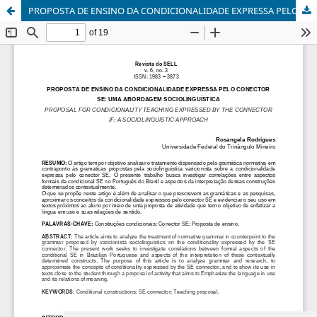
PROPOSTA DE ENSINO DA CONDICIONALIDADE EXPRESSA PELO CONECTOR SE: UMA ABORDAGEM SOCIOLINGUÍSTICA