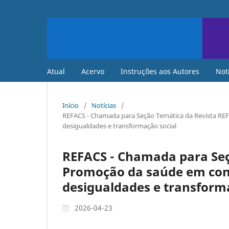
Atual
Acervo
Instruções aos Autores
Not
Início
/
Notícias
/
REFACS - Chamada para Seção Temática da Revista REFA
desigualdades e transformação social
REFACS - Chamada para Seç
Promoção da saúde em conte
desigualdades e transform
2026-04-23