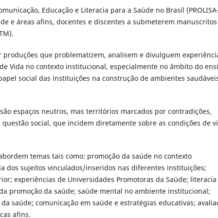
municação, Educação e Literacia para a Saúde no Brasil (PROLISA
aúde e áreas afins, docentes e discentes a submeterem manuscritos
TM).
r produções que problematizem, analisem e divulguem experiênci
e Vida no contexto institucional, especialmente no âmbito do ens
papel social das instituições na construção de ambientes saudávei
 são espaços neutros, mas territórios marcados por contradições,
 questão social, que incidem diretamente sobre as condições de v
 abordem temas tais como: promoção da saúde no contexto
da dos sujeitos vinculados/inseridos nas diferentes instituições;
rior; experiências de Universidades Promotoras da Saúde; literacia
da promoção da saúde; saúde mental no ambiente institucional;
 da saúde; comunicação em saúde e estratégias educativas; avalia
as afins.