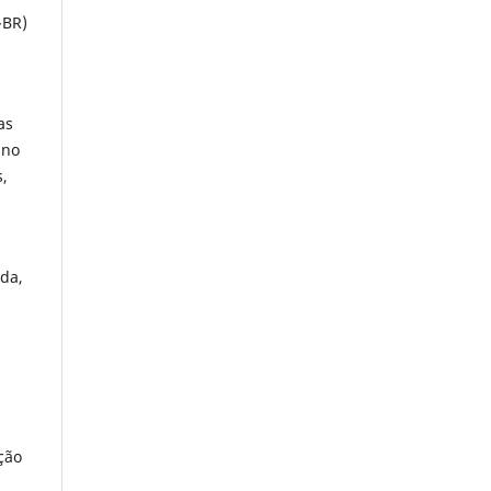
-BR)
as
ino
s,
ida,
ção