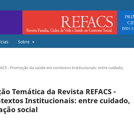
ícias
Sobre
CS - Promoção da saúde em contextos Institucionais: entre cuidado,
ão Temática da Revista REFACS -
xtos Institucionais: entre cuidado,
ação social