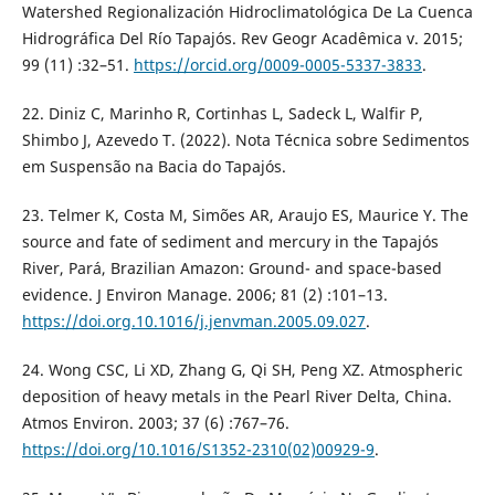
Watershed Regionalización Hidroclimatológica De La Cuenca
Hidrográfica Del Río Tapajós. Rev Geogr Acadêmica v. 2015;
99 (11) :32–51.
https://orcid.org/0009-0005-5337-3833
.
22. Diniz C, Marinho R, Cortinhas L, Sadeck L, Walfir P,
Shimbo J, Azevedo T. (2022). Nota Técnica sobre Sedimentos
em Suspensão na Bacia do Tapajós.
23. Telmer K, Costa M, Simões AR, Araujo ES, Maurice Y. The
source and fate of sediment and mercury in the Tapajós
River, Pará, Brazilian Amazon: Ground- and space-based
evidence. J Environ Manage. 2006; 81 (2) :101–13.
https://doi.org.10.1016/j.jenvman.2005.09.027
.
24. Wong CSC, Li XD, Zhang G, Qi SH, Peng XZ. Atmospheric
deposition of heavy metals in the Pearl River Delta, China.
Atmos Environ. 2003; 37 (6) :767–76.
https://doi.org/10.1016/S1352-2310(02)00929-9
.