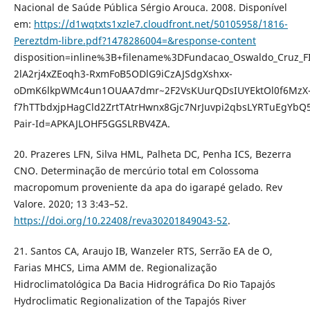
Nacional de Saúde Pública Sérgio Arouca. 2008. Disponível
em:
https://d1wqtxts1xzle7.cloudfront.net/50105958/1816-
Pereztdm-libre.pdf?1478286004=&response-content
disposition=inline%3B+filename%3DFundacao_Oswaldo_Cruz_
2lA2rj4xZEoqh3-RxmFoB5ODlG9iCzAJSdgXshxx-
oDmK6lkpWMc4un1OUAA7dmr~2F2VsKUurQDsIUYEktOl0f6MzX
f7hTTbdxjpHagCld2ZrtTAtrHwnx8Gjc7NrJuvpi2qbsLYRTuEgY
Pair-Id=APKAJLOHF5GGSLRBV4ZA.
20. Prazeres LFN, Silva HML, Palheta DC, Penha ICS, Bezerra
CNO. Determinação de mercúrio total em Colossoma
macropomum proveniente da apa do igarapé gelado. Rev
Valore. 2020; 13 3:43–52.
https://doi.org/10.22408/reva30201849043-52
.
21. Santos CA, Araujo IB, Wanzeler RTS, Serrão EA de O,
Farias MHCS, Lima AMM de. Regionalização
Hidroclimatológica Da Bacia Hidrográfica Do Rio Tapajós
Hydroclimatic Regionalization of the Tapajós River