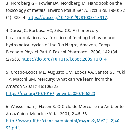
3. Nordberg GF, Fowler BA, Nordberg M. Handbook on the
toxicology of metals. Environ Pollut Ser A, Ecol Biol. 1980; 22
(4) :323–4.
https://doi.org/10.1201/9781003418917
.
4 Dorea JG, Barbosa AC, Silva GS. Fish mercury
bioaccumulation as a function of feeding behavior and
hydrological cycles of the Rio Negro, Amazon. Comp
Biochem Physiol Part C Toxicol Pharmacol. 2006; 142 (34)
:27583.
https://doi.org/10.1016/j.cbpc.2005.10.014
.
5. Crespo-Lopez ME, Augusto OM, Lopes AA, Santos SL, Yuki
TP, Macchi BM. Mercury: What can we learn from the
Amazon?.2021;146:106223.
https://doi.org/10.1016/j.envint.2020.106223
.
6. Wasserman J, Hacon S. O Ciclo do Mercúrio no Ambiente
Amazônico. Mundo e Vida. 2001; 2:46–53.
http://www.uff.br/cienciaambiental/mv/mv2/MV2(1-2)46-
53.pdf
.