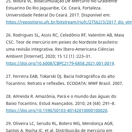
25. Moura VL. Bioacumulação De Mercúrio No Gradiente
Estuarino Do Rio Jaguaribe, Ce. Ceará, Fortaleza.
Universidade Federal Do Ceará. 2017. Disponível em:
https://repositorio.ufc.br/bitstream/riufc/27562/3/2017_dis_vl
26. Rodrigues SL, Assis RC, Celedônio RF, Valentim AB, Maia
CSC. Teor de mercúrio em peixes do Nordeste brasileiro:
uma revisão integrativa. Rev Ibero-Americana Ciências
Ambient [Internet]. 2020; 15 12 (1) :223–31.
https://doi.org/10.6008/CBPC2179-6858.2021.001.0019
.
27. Ferreira EAB, Tokarski DJ. Bacia hidrográfica do alto
Tocantins: Retrato e reflexões. ECODATA: WWF Brasil. 2007.
28. Almeida R. Amazônia, Pará e o mundo das águas do
Baixo Tocantins. Estud Avançados. 2010; 24 (68) :291–8.
https://doi.org/10.1590/S0103-40142010000100020
.
29. Oliveira LC, Serudo RL, Botero WG, Mendonça AGR,
Santos A, Rocha JC, et al. Distribuição de mercúrio em