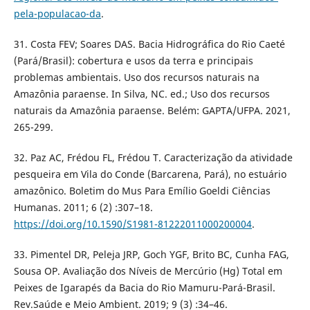
pela-populacao-da
.
31. Costa FEV; Soares DAS. Bacia Hidrográfica do Rio Caeté
(Pará/Brasil): cobertura e usos da terra e principais
problemas ambientais. Uso dos recursos naturais na
Amazônia paraense. In Silva, NC. ed.; Uso dos recursos
naturais da Amazônia paraense. Belém: GAPTA/UFPA. 2021,
265-299.
32. Paz AC, Frédou FL, Frédou T. Caracterização da atividade
pesqueira em Vila do Conde (Barcarena, Pará), no estuário
amazônico. Boletim do Mus Para Emílio Goeldi Ciências
Humanas. 2011; 6 (2) :307–18.
https://doi.org/10.1590/S1981-81222011000200004
.
33. Pimentel DR, Peleja JRP, Goch YGF, Brito BC, Cunha FAG,
Sousa OP. Avaliação dos Níveis de Mercúrio (Hg) Total em
Peixes de Igarapés da Bacia do Rio Mamuru-Pará-Brasil.
Rev.Saúde e Meio Ambient. 2019; 9 (3) :34–46.