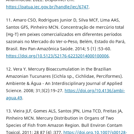
https://patua.iec.gov.br/handle/iec/6747
.
11. Amaro CSO, Rodrigues Junior D, Silva MCF, Lima AAS,
Santos GFS, Pinheiro MCN. Concentração de mercúrio total
(Hg-T) em peixes comercializados em diferentes períodos
sazonais no Mercado do Ver-o-Peso, Belém, Estado do Pará,
Brasil. Rev Pan-Amazônica Saúde. 2014; 5 (1) :53–60.
https://doi.org/10.5123/S2176-62232014000100006
.
12. Vera Y. Mercury Bioaccumulation in the Brazilian
Amazonian Tucunares (Cichla sp., Cichlidae, Perciformes).
Ambiente & Água - An Interdisciplinary Journal of Applied
Science. 2008; 31;3(2):19–27.
https://doi.org/10.4136/ambi-
agua.49
.
13. Vieira JLF, Gomes ALS, Santos JPN, Lima TCD, Freitas JA,
Pinheiro MCN. Mercury Distribution in Organs of Two
Species of Fish from Amazon Region. Bull Environ Contam
Toxicol. 2011; 28 87 (4) :377.
https://doi.org.10.1007/s00128-