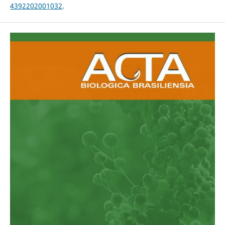
4392202001032
.