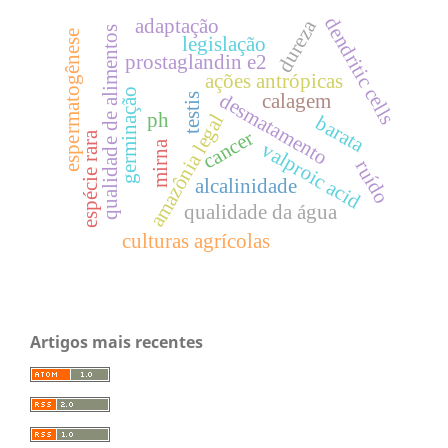
dendritic cells
adaptação
dureza
qualidade de alimentos
espermatogênese
legislação
prostaglandin e2
ações antrópicas
germinação
desmatamento
calagem
testis
ph
amazônia legal
barata
cancer
espécie rara
mirna
valproic acid
ruído
alcalinidade
qualidade da água
culturas agrícolas
Artigos mais recentes