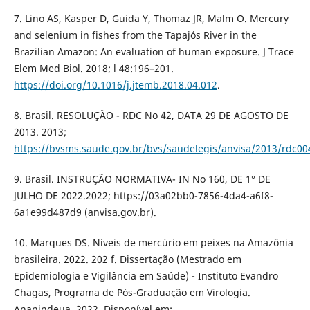
7. Lino AS, Kasper D, Guida Y, Thomaz JR, Malm O. Mercury
and selenium in fishes from the Tapajós River in the
Brazilian Amazon: An evaluation of human exposure. J Trace
Elem Med Biol. 2018; l 48:196–201.
https://doi.org/10.1016/j.jtemb.2018.04.012
.
8. Brasil. RESOLUÇÃO - RDC No 42, DATA 29 DE AGOSTO DE
2013. 2013;
https://bvsms.saude.gov.br/bvs/saudelegis/anvisa/2013/rdc00
9. Brasil. INSTRUÇÃO NORMATIVA- IN No 160, DE 1° DE
JULHO DE 2022.2022; https://03a02bb0-7856-4da4-a6f8-
6a1e99d487d9 (anvisa.gov.br).
10. Marques DS. Níveis de mercúrio em peixes na Amazônia
brasileira. 2022. 202 f. Dissertação (Mestrado em
Epidemiologia e Vigilância em Saúde) - Instituto Evandro
Chagas, Programa de Pós-Graduação em Virologia.
Ananindeua. 2022. Disponível em: