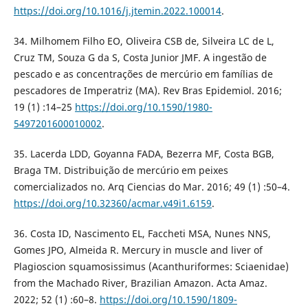
https://doi.org/10.1016/j.jtemin.2022.100014
.
34. Milhomem Filho EO, Oliveira CSB de, Silveira LC de L,
Cruz TM, Souza G da S, Costa Junior JMF. A ingestão de
pescado e as concentrações de mercúrio em famílias de
pescadores de Imperatriz (MA). Rev Bras Epidemiol. 2016;
19 (1) :14–25
https://doi.org/10.1590/1980-
5497201600010002
.
35. Lacerda LDD, Goyanna FADA, Bezerra MF, Costa BGB,
Braga TM. Distribuição de mercúrio em peixes
comercializados no. Arq Ciencias do Mar. 2016; 49 (1) :50–4.
https://doi.org/10.32360/acmar.v49i1.6159
.
36. Costa ID, Nascimento EL, Faccheti MSA, Nunes NNS,
Gomes JPO, Almeida R. Mercury in muscle and liver of
Plagioscion squamosissimus (Acanthuriformes: Sciaenidae)
from the Machado River, Brazilian Amazon. Acta Amaz.
2022; 52 (1) :60–8.
https://doi.org/10.1590/1809-