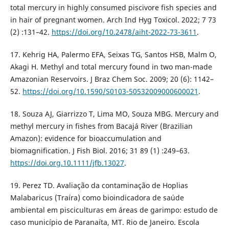
total mercury in highly consumed piscivore fish species and
in hair of pregnant women. Arch Ind Hyg Toxicol. 2022; 7 73
(2) :131–42.
https://doi.org/10.2478/aiht-2022-73-3611
.
17. Kehrig HA, Palermo EFA, Seixas TG, Santos HSB, Malm O,
Akagi H. Methyl and total mercury found in two man-made
Amazonian Reservoirs. J Braz Chem Soc. 2009; 20 (6): 1142–
52.
https://doi.org/10.1590/S0103-50532009000600021
.
18. Souza AJ, Giarrizzo T, Lima MO, Souza MBG. Mercury and
methyl mercury in fishes from Bacajá River (Brazilian
Amazon): evidence for bioaccumulation and
biomagnification. J Fish Biol. 2016; 31 89 (1) :249–63.
https://doi.org.10.1111/jfb.13027
.
19. Perez TD. Avaliação da contaminação de Hoplias
Malabaricus (Traíra) como bioindicadora de saúde
ambiental em pisciculturas em áreas de garimpo: estudo de
caso município de Paranaíta, MT. Rio de Janeiro. Escola