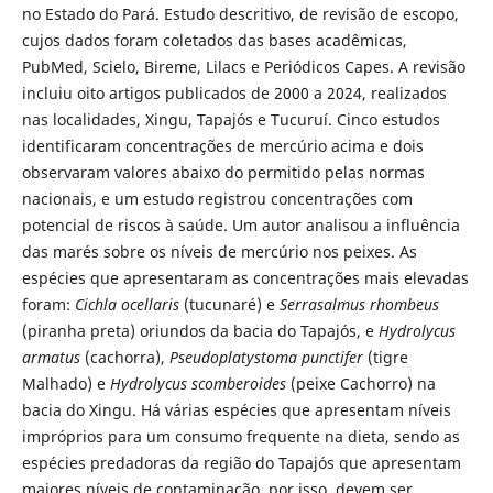
no Estado do Pará. Estudo descritivo, de revisão de escopo,
cujos dados foram coletados das bases acadêmicas,
PubMed, Scielo, Bireme, Lilacs e Periódicos Capes. A revisão
incluiu oito artigos publicados de 2000 a 2024, realizados
nas localidades, Xingu, Tapajós e Tucuruí. Cinco estudos
identificaram concentrações de mercúrio acima e dois
observaram valores abaixo do permitido pelas normas
nacionais, e um estudo registrou concentrações com
potencial de riscos à saúde. Um autor analisou a influência
das marés sobre os níveis de mercúrio nos peixes. As
espécies que apresentaram as concentrações mais elevadas
foram:
Cichla ocellaris
(tucunaré) e
Serrasalmus rhombeus
(piranha preta) oriundos da bacia do Tapajós, e
Hydrolycus
armatus
(cachorra),
Pseudoplatystoma punctifer
(tigre
Malhado) e
Hydrolycus scomberoides
(peixe Cachorro) na
bacia do Xingu. Há várias espécies que apresentam níveis
impróprios para um consumo frequente na dieta, sendo as
espécies predadoras da região do Tapajós que apresentam
maiores níveis de contaminação, por isso, devem ser