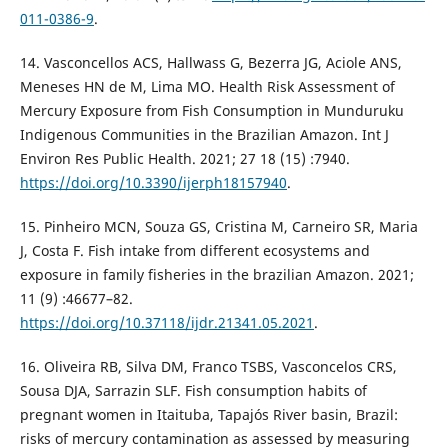
011-0386-9
.
14. Vasconcellos ACS, Hallwass G, Bezerra JG, Aciole ANS,
Meneses HN de M, Lima MO. Health Risk Assessment of
Mercury Exposure from Fish Consumption in Munduruku
Indigenous Communities in the Brazilian Amazon. Int J
Environ Res Public Health. 2021; 27 18 (15) :7940.
https://doi.org/10.3390/ijerph18157940
.
15. Pinheiro MCN, Souza GS, Cristina M, Carneiro SR, Maria
J, Costa F. Fish intake from different ecosystems and
exposure in family fisheries in the brazilian Amazon. 2021;
11 (9) :46677–82.
https://doi.org/10.37118/ijdr.21341.05.2021
.
16. Oliveira RB, Silva DM, Franco TSBS, Vasconcelos CRS,
Sousa DJA, Sarrazin SLF. Fish consumption habits of
pregnant women in Itaituba, Tapajós River basin, Brazil:
risks of mercury contamination as assessed by measuring