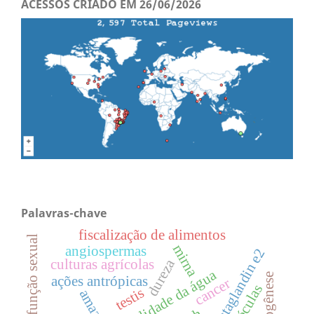
ACESSOS CRIADO EM 26/06/2026
Palavras-chave
fiscalização de alimentos
disfunção sexual
mirna
angiospermas
prostaglandin e2
culturas agrícolas
dureza
qualidade da água
ações antrópicas
cancer
moléculas
testis