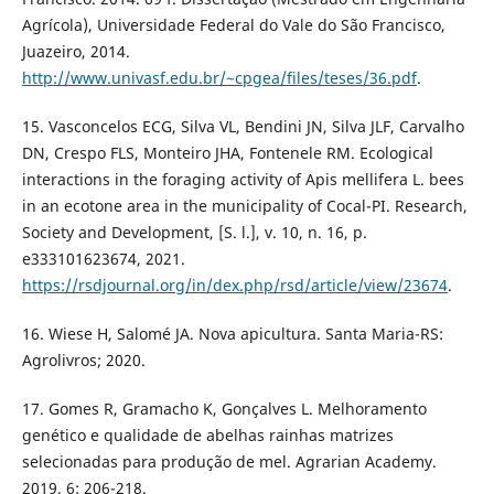
Agrícola), Universidade Federal do Vale do São Francisco,
Juazeiro, 2014.
http://www.univasf.edu.br/~cpgea/files/teses/36.pdf
.
15. Vasconcelos ECG, Silva VL, Bendini JN, Silva JLF, Carvalho
DN, Crespo FLS, Monteiro JHA, Fontenele RM. Ecological
interactions in the foraging activity of Apis mellifera L. bees
in an ecotone area in the municipality of Cocal-PI. Research,
Society and Development, [S. l.], v. 10, n. 16, p.
e333101623674, 2021.
https://rsdjournal.org/in/dex.php/rsd/article/view/23674
.
16. Wiese H, Salomé JA. Nova apicultura. Santa Maria-RS:
Agrolivros; 2020.
17. Gomes R, Gramacho K, Gonçalves L. Melhoramento
genético e qualidade de abelhas rainhas matrizes
selecionadas para produção de mel. Agrarian Academy.
2019, 6: 206-218.