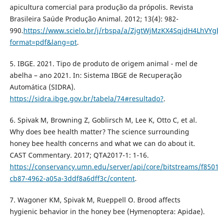
apicultura comercial para produção da própolis. Revista
Brasileira Saúde Produção Animal. 2012; 13(4): 982-
990.
https://www.scielo.br/j/rbspa/a/ZjgtWjMzKX4SqjdH4LhVYg
format=pdf&lang=pt
.
5. IBGE. 2021. Tipo de produto de origem animal - mel de
abelha – ano 2021. In: Sistema IBGE de Recuperação
Automática (SIDRA).
https://sidra.ibge.gov.br/tabela/74#resultado?
.
6. Spivak M, Browning Z, Goblirsch M, Lee K, Otto C, et al.
Why does bee health matter? The science surrounding
honey bee health concerns and what we can do about it.
CAST Commentary. 2017; QTA2017-1: 1-16.
https://conservancy.umn.edu/server/api/core/bitstreams/f850
cb87-4962-a05a-3ddf8a6dff3c/content
.
7. Wagoner KM, Spivak M, Rueppell O. Brood affects
hygienic behavior in the honey bee (Hymenoptera: Apidae).