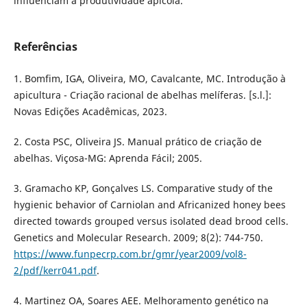
influenciam a produtividade apícola.
Referências
1. Bomfim, IGA, Oliveira, MO, Cavalcante, MC. Introdução à
apicultura - Criação racional de abelhas melíferas. [s.l.]:
Novas Edições Acadêmicas, 2023.
2. Costa PSC, Oliveira JS. Manual prático de criação de
abelhas. Viçosa-MG: Aprenda Fácil; 2005.
3. Gramacho KP, Gonçalves LS. Comparative study of the
hygienic behavior of Carniolan and Africanized honey bees
directed towards grouped versus isolated dead brood cells.
Genetics and Molecular Research. 2009; 8(2): 744-750.
https://www.funpecrp.com.br/gmr/year2009/vol8-
2/pdf/kerr041.pdf
.
4. Martinez OA, Soares AEE. Melhoramento genético na