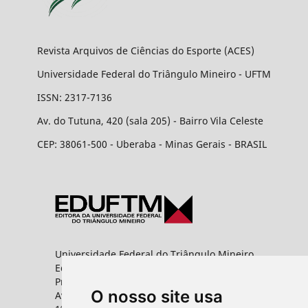
Revista Arquivos de Ciências do Esporte (ACES)
Universidade Federal do Triângulo Mineiro - UFTM
ISSN: 2317-7136
Av. do Tutuna, 420 (sala 205) - Bairro Vila Celeste
CEP: 38061-500 - Uberaba - Minas Gerais - BRASIL
Universidade Federal do Triângulo Mineiro
Editora UFTM
Prédio da Reitoria
O nosso site usa
Av. Frei Paulino, nº 30,